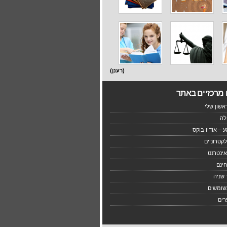
(רענן)
 מרכזיים באתר
שון שלי
לה
 – אודיו בוקס
קטרוניים
ינטרנט
ינם
 שניה
שומשים
רים