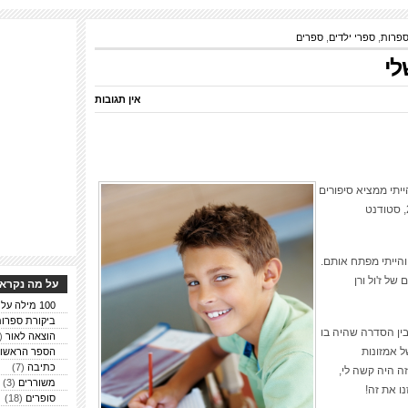
פרות
,
ספרי ילדים
,
ספרים
לי
אין תגובות
ייתי ממציא סיפורים
משלי, אפילו מגיל שבע או שמונה… (נמרוד, 28, סטודנט
והייתי מפתח אותם.
של ז'ול ורן
על מה נקרא 
100 מילה על ספרים
ביקורת ספרו
ין הסדרה שהיה בו
הוצאה לאור
(6)
 אמזונות
הספר הראשון
כתיבה
(7)
זה היה קשה לי,
משוררים
(3)
ו את זה!
סופרים
(18)