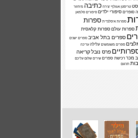
כתיבה
סט
טריסטן אגולף
יצירה
מיחזור
סיפורי ילדים
ה
סופרים
סיפורים
סלמאן
ות
ספרות
ספרות איסלנדית
ספרות עולם
ספרות קלאסית
ים
ספרים בתל אביב
ספרים ישנים
לצים
עלילה
ספרים משומשים
עריכה
פרותיים
פרס נובל
קריאה
 מכר
רכישת ספרים
שירים
שלום עליכם
ות
תרגום