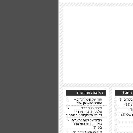
היום?
תגובות אחרונות
(9)
אורי על
העץ הנדיב –
הספר הראשון שלי
ת
(13)
מירב על
ספרים
אלקטרוניים – מדריך
 שלי
(3)
לקורא האלקטרוני המתחיל
ג'וניור
על
למה "האריה
שאהב תות" הוא ספר
בעייתי
[קופיקו הישן]
על
הילד