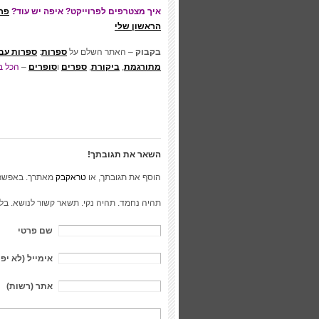
איך מצטרפים לפרוייקט? איפה יש עוד?
פר
הראשון שלי
בקבוק
– האתר השלם על
ספרות
:
ספרות עב
מתורגמת
,
ביקורת
,
ספרים
ו
סופרים
–
הכל ב
השאר את תגובתך!
הוסף את תגובתך, או
טראקבק
מאתרך. באפשר
תהיה נחמד. תהיה נקי. תשאר קשור לנושא. בל
שם פרטי
אימייל (לא יפ
אתר (רשות)