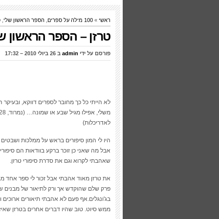
ראשי
»
100 מילה על ספרים
,
הספר הראשון שלי
,
ס
טרזן – הספר הראשון ש
פורסם על ידי
admin
ב 26 ביולי 2010 – 17:32
לא הייתי כל כך מחובר לספרים דווקא, ובעיקר ה
לאדריכלות)
היו לי המון סיפורים בראש על ממלכות ושבטים 
אבל מה שאני כן זוכר ברקע בוודאות הם סיפורים 
שאהבתי לקרוא וגם את סדרת סיפורי טרזן.
את טרזן מאוד אהבתי אבל זכור לי ספר אחד מב
פרק שלם שהוקדש אך ורק לתיאור של מבנים של
בג'ונגלים.אף פעם לא אהבתי תיאורים ארוכים ו
ממש סיוט. טוב שהיו דברים אחרים בטרזן שאיזנ