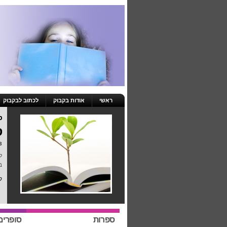
ראשי
אודות בקבוק
לכתוב לבקבוק
ס
ס
23 באפרי
ל
ב
ק
ספרות
סופרים