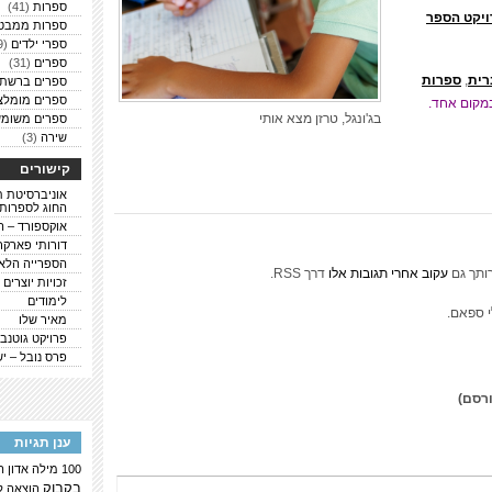
ספרות
(41)
ויקט הספר
ספרות ממבט
ספרי ילדים
(9)
ספרים
(31)
רית
,
ספרות
ספרים ברשת
ספרים מומלצ
מקום אחד.
בג'ונגל, טרזן מצא אותי
ספרים משומש
שירה
(3)
קישורים
אוניברסיטת ת
החוג לספרות
אוקספורד – ה
דורותי פארקר
הספרייה הלא
ותך גם
עקוב אחרי תגובות אלו
דרך RSS.
זכויות יוצרים
לימודים
י ספאם.
מאיר שלו
פרויקט גוטנבר
פרס נובל – י
ורסם)
ענן תגיות
100 מילה
אדון 
בקבוק
הוצאה ל