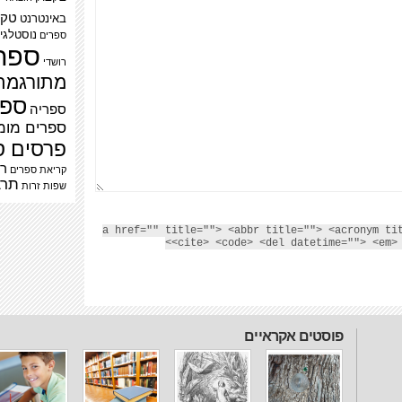
טק
באינטרנט
נוסטלגי
ספרים
ספר
רושדי
מתורגמת
ספר
ספריה
ספרים מומ
פרסים ס
רב
קריאת ספרים
תרב
שפות זרות
<a href="" title=""> <abbr title=""> <acronym ti
<cite> <code> <del datetime=""> <em> 
פוסטים אקראיים