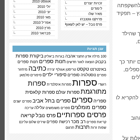
אוגוסט 2010
זכויות יוצרים
. להשקפתה
יולי 2010
לימודים
יוני 2010
ץ – תפקיד
מאיר שלו
מאי 2010
פרויקט גוטנברג
אפריל 2010
פרס נובל – יש לאן לשאוף
מרץ 2010
ך שהילד
פברואר 2010
,
ענן תגיות
ביקורת ספרות
אהבה
100 מילה
אדון החצר
בגרות
ביאליק
חנות ספרים
 יותר כך
בקבוק
חנות ספרים
הוצאה לאור
חדשים
כתיבה
ספלים,
טקסט
באינטרנט
טריסטן אגולף
יצירה
מיחזור
סיפורי ילדים
נוסטלגיה
סופרים
ספרים
סיפורים
סלמאן
לים
ספרות
ספרות
רושדי
ספרות איסלנדית
מתורגמת
ספרות עולם
ספרות קלאסית
להקריא לו
ספרים
ספרים בתל אביב
ספריה
ספרים ישנים
ספרים מומלצים
עלילה
ספרים משומשים
עריכה
פרסים ספרותיים
פרס נובל
קריאה
הוב
רב מכר
רכישת ספרים
קריאת ספרים
שירים
שלום עליכם
תרבות
שפות זרות
תרגום
לות על