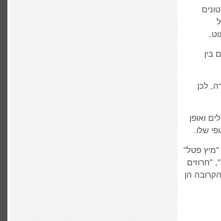
ונים
ל
ט.
 בין
, לכן
ם ואופן
פי שלו.
"מיץ פטל"
, "חרוזים
הקרובה הן