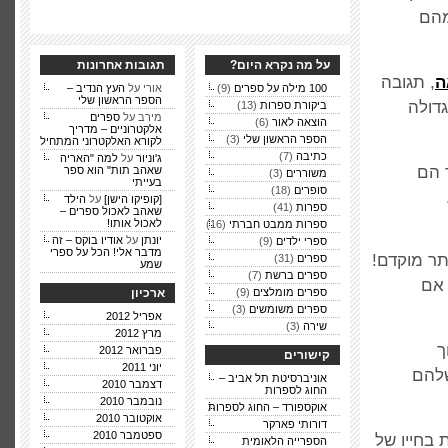
מהם
על מה נקרא היום?
תגובות אחרונות
ה
, תגובה
100 מילה על ספרים
(9)
אורי על
העץ הנדיב –
הספר הראשון שלי
דולה
ביקורת ספרות
(13)
מירב על
ספרים
הוצאה לאור
(6)
אלקטרוניים – מדריך
הספר הראשון שלי
(3)
לקורא האלקטרוני המתחיל
כתיבה
(7)
ג'וניור
על
למה "האריה
 הם
שאהב תות" הוא ספר
משוררים
(3)
בעייתי
סופרים
(18)
[קופיקו הישן]
על
הילד
ספרות
(41)
שאהב לאכול ספרים –
לאכול אותו!
ספרות ממבט חברתי
(16)
יונתן
על
אודיו בוקס – זה
ספרי ילדים
(9)
מדבר אלי! הכל על ספרי
תר מוקדם!
ספרים
(31)
שמע
ספרים ברשת
(7)
 אם
ספרים מומלצים
(9)
ארכיון
ספרים משומשים
(3)
אפריל 2012
שירה
(3)
מרץ 2012
ך
פברואר 2012
קישורים
יוני 2011
שלהם
אוניברסיטת תל אביב –
דצמבר 2010
החוג לספרות
נובמבר 2010
אוקספורד – החוג לספרות
אוקטובר 2010
דורותי פארקר
ספטמבר 2010
 בחייו של
הספרייה הלאומית