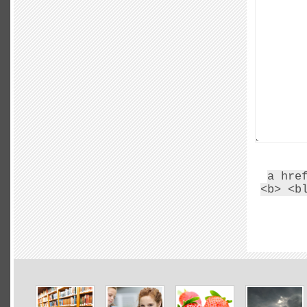
<a hr
<b> <b