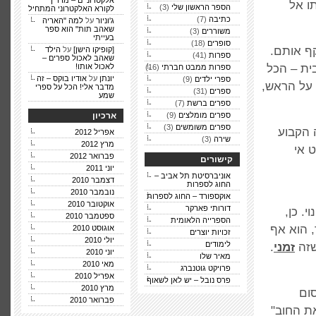
אלקטרוניים – מדריך
ו אל
הספר הראשון שלי
(3)
לקורא האלקטרוני המתחיל
כתיבה
(7)
ג'וניור
על
למה "האריה
שאהב תות" הוא ספר
משוררים
(3)
בעייתי
סופרים
(18)
ף אותם.
[קופיקו הישן]
על
הילד
ספרות
(41)
שאהב לאכול ספרים –
ית – הכל
לאכול אותו!
ספרות ממבט חברתי
(16)
יונתן
על
אודיו בוקס – זה
ספרי ילדים
(9)
 על הראש,
מדבר אלי! הכל על ספרי
ספרים
(31)
שמע
ספרים ברשת
(7)
ספרים מומלצים
(9)
ארכיון
ספרים משומשים
(3)
 הקבוע
אפריל 2012
שירה
(3)
מרץ 2012
 אי
פברואר 2012
קישורים
יוני 2011
אוניברסיטת תל אביב –
דצמבר 2010
החוג לספרות
נובמבר 2010
אוקספורד – החוג לספרות
אוקטובר 2010
דורותי פארקר
. כן,
ספטמבר 2010
הספרייה הלאומית
 הוא אף
אוגוסט 2010
זכויות יוצרים
יולי 2010
לימודים
שזה
ז
מני
.
יוני 2010
מאיר שלו
מאי 2010
פרויקט גוטנברג
אפריל 2010
פרס נובל – יש לאן לשאוף
מרץ 2010
ום
פברואר 2010
ת החוב"