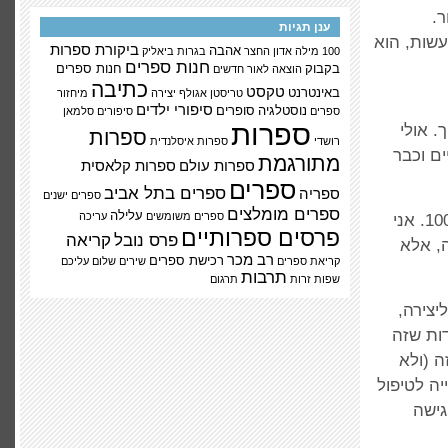
.
ענן תגיות
עשות, הוא
ביקורת ספרות
אהבה
100 מילה
אדון החצר
בגרות
ביאליק
חנות ספרים
בקבוק
חנות ספרים
הוצאה לאור
חדשים
כתיבה
טקסט
באינטרנט
טריסטן אגולף
יצירה
מיחזור
סיפורי ילדים
נוסטלגיה
סופרים
ספרים
סיפורים
סלמאן
ספרות
. אולי
ספרות
רושדי
ספרות איסלנדית
ם וכבר
מתורגמת
ספרות עולם
ספרות קלאסית
ספרים
ספרים בתל אביב
ספריה
ספרים ישנים
ספרים מומלצים
עלילה
ספרים משומשים
עריכה
הרבה מאיתנו מוצאים את הכתיבה כשותפה לדרך דווקא כשלא הכל 100%. אני
פרסים ספרותיים
פרס נובל
קריאה
, אלא
רב מכר
רכישת ספרים
קריאת ספרים
שירים
שלום עליכם
תרבות
שפות זרות
תרגום
יצירה,
דות שזה
ה (ולא
ה לטיפול
גישה