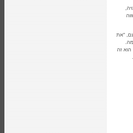
יה,
וה
עם, "את
מה.
הוא זה