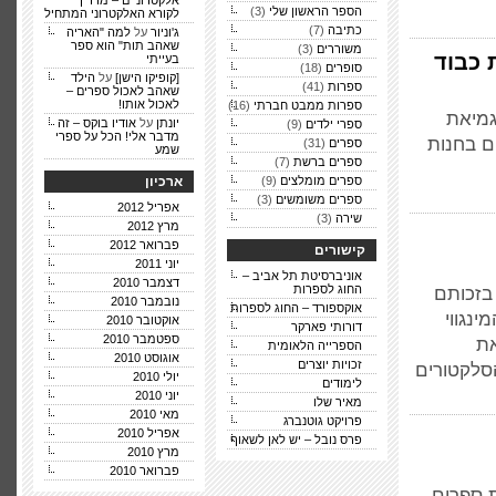
אלקטרוניים – מדריך
הספר הראשון שלי
(3)
לקורא האלקטרוני המתחיל
כתיבה
(7)
ג'וניור
על
למה "האריה
שאהב תות" הוא ספר
משוררים
(3)
 כבוד
בעייתי
סופרים
(18)
[קופיקו הישן]
על
הילד
ספרות
(41)
שאהב לאכול ספרים –
לאכול אותו!
ספרות ממבט חברתי
(16)
גמיאת
יונתן
על
אודיו בוקס – זה
ספרי ילדים
(9)
מדבר אלי! הכל על ספרי
ם בחנות
ספרים
(31)
שמע
ספרים ברשת
(7)
ספרים מומלצים
(9)
ארכיון
ספרים משומשים
(3)
אפריל 2012
שירה
(3)
מרץ 2012
פברואר 2012
קישורים
יוני 2011
אוניברסיטת תל אביב –
דצמבר 2010
החוג לספרות
בזכותם
נובמבר 2010
אוקספורד – החוג לספרות
ינגווי
אוקטובר 2010
דורותי פארקר
ספטמבר 2010
את
הספרייה הלאומית
אוגוסט 2010
זכויות יוצרים
סלקטורים
יולי 2010
לימודים
יוני 2010
מאיר שלו
מאי 2010
פרויקט גוטנברג
אפריל 2010
פרס נובל – יש לאן לשאוף
מרץ 2010
פברואר 2010
ת ספרים