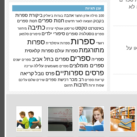
 לא
ענן תגיות
ביקורת ספרות
אהבה
100 מילה
אדון החצר
בגרות
ביאליק
חנות ספרים
בקבוק
חנות ספרים
הוצאה לאור
חדשים
כתיבה
טקסט
באינטרנט
טריסטן אגולף
יצירה
מיחזור
סיפורי ילדים
נוסטלגיה
סופרים
ספרים
סיפורים
סלמאן
ספרות
ספרות
רושדי
ספרות איסלנדית
ו על
מתורגמת
ספרות עולם
ספרות קלאסית
ספרים
ספרים בתל אביב
ספריה
ספרים ישנים
ספרים מומלצים
עלילה
ספרים משומשים
עריכה
פרסים ספרותיים
פרס נובל
קריאה
רב מכר
רכישת ספרים
קריאת ספרים
שירים
שלום עליכם
תרבות
שפות זרות
תרגום