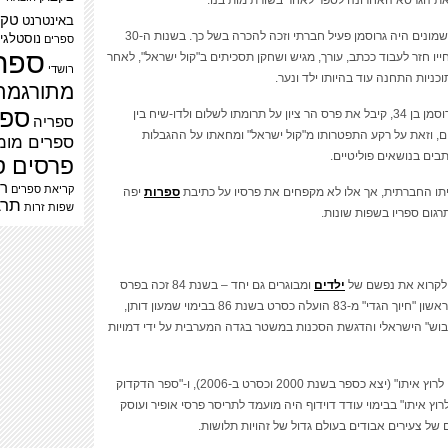
 את הגרסא האחרונה לספר לאחר בשורת מות בנו.
טק
באינטרנט
עוד בשנות השמונים היה גרוסמן פעיל חברתי וזכה להכרה בשל כך. בשנות ה-30
נוסטלגי
ספרים
ספר
יו חזר לעבוד ככתב, עורך, מגיש ושחקן תסכיתים ב"קול ישראל", לאחר
רושדי
יות התחנה עוד בהיותו ילד ונער.
מתורגמת
ספר
בשנת 88, וגרוסמן בן 34, קיבל את פרס הר ציון על תרומתו לשלום ולדו-שיח בין
ספריה
ם, וזאת על רקע התפטרותו מ"קול ישראל" ומחאתו על ההגבלות
ספרים מומ
בים בנושאים פוליטיים.
פרסים ס
רב
קריאת ספרים
תו החברתית, אך אלו לא מקפחים את פרסיו על כתיבת
ספרות
יפה
תרב
שפות זרות
גום ספריו בשפות שונות.
ילדים
ומבוגרים גם יחד – בשנת 84 זכה בפרס
ראש הממשלה ליצירה ע"ש לוי אשכול, וספרו הראשון "חיוך הגדי" מ-83 הועלה כסרט בשנת 86 בבימוי שמעון דותן,
 השיח של ה"כיבוש" הישראלי והדגשת הסכנות במשטר בגדה המערבית על ידי דמויות
ספריו הנוספים שזכו לעיבוד קולנועי הם "מישהו לרוץ איתו" (יצא כספר בשנת 2000 וכסרט ב-2006), ו-"ספר הדקדוק
ב-91 וכסרט ב-2010). "מישהו לרוץ איתו" בבימוי עודד דוידוף היה מועמד לתריסר פרסי אופיר ועוסק
ל צעירים אבודים בעולם גדול של זהויות תלושות.