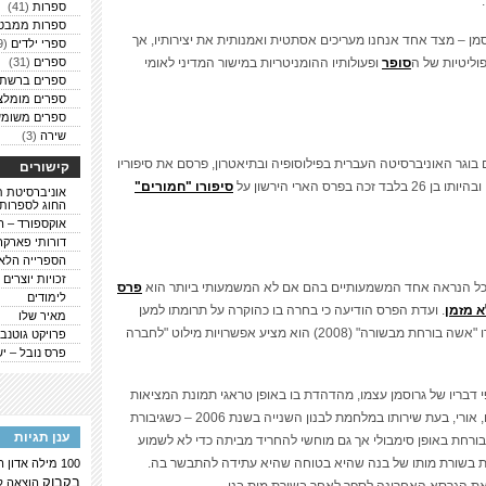
ספרות
(41)
ספרות ממבט
ן – מצד אחד אנחנו מעריכים אסתטית ואמנותית את יצירותיו, אך
ספרי ילדים
(9)
וליטיות של ה
סופר
ופעולותיו ההומניטריות במישור המדיני לאומי
ספרים
(31)
ספרים ברשת
ספרים מומלצ
ספרים משומש
שירה
(3)
למד בירושלים וגם בוגר האוניברסיטה העברית בפילוסופיה ובתיאטרון, פרסם את סיפוריו
קישורים
ס הארי הירשון על
סיפורו "חמורים"
אוניברסיטת ת
החוג לספרות
אוקספורד – ה
דורותי פארקר
הספרייה הלא
זכויות יוצרים
 ככל הנראה אחד המשמעותיים בהם אם לא המשמעותי ביותר הוא
פרס
לימודים
. ועדת הפרס הודיעה כי בחרה בו כהוקרה על תרומתו למען
מאיר שלו
קידום הפיוס בין ישראלים לפלסטינים, וכי בספרו "אשה בורחת מבשורה" (2008) הוא מציע אפשרויות מילוט "לחברה
פרויקט גוטנבר
פרס נובל – י
י דבריו של גרוסמן עצמו, מהדהדת בו באופן טראגי תמונת המציאות
של נפילת בנו, אורי, בעת שירותו במלחמת לבנון השנייה בשנת 2006 – כשגיבורת
ענן תגיות
ורחת באופן סימבולי אך גם מוחשי להחריד מביתה כדי לא לשמוע
ת בשורת מותו של בנה שהיא בטוחה שהיא עתידה להתבשר בה.
100 מילה
אדון 
בקבוק
הוצאה ל