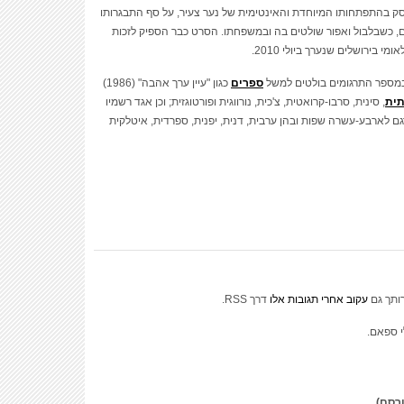
עוסק בהתפתחותו המיוחדת והאינטימית של נער צעיר, על סף התבגרותו
ם, כשבלבול ואפור שולטים בה ובמשפחתו. הסרט כבר הספיק לזכות
בירושלים שנערך ביולי 2010.
ובמספר התרגומים בולטים למשל
ספרים
כגון "עיין ערך אהבה" (1986)
ית
, סינית, סרבו-קרואטית, צ'כית, נורווגית ופורטוגזית; וכן אגד רשמיו
רבית, "הזמן הצהוב" (1987) שתורגם לארבע-עשרה שפות ובהן ערבית, דנית, יפנית, ספרדית, איטלקית
ותך גם
עקוב אחרי תגובות אלו
דרך RSS.
י ספאם.
ורסם)