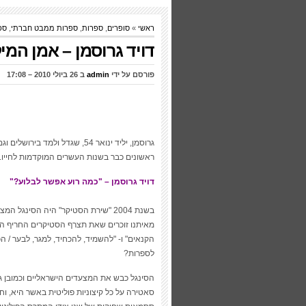
ראשי
»
סופרים
,
ספרות
,
ספרות ממבט חברתי
,
ספ
דויד גרוסמן – אמן המיל
פורסם על ידי
admin
ב 26 ביולי 2010 – 17:08
גרוסמן, יליד ינואר 54, שגדל ו
ראשונים כבר בשנות העשרים המוקדמות לחייו. כ
דויד גרוסמן – "כמה רוע אפשר לבלוע?"
בשנת 2004 "שירת הסטיקר" היה הסינג
מאיתנו זוכרים שאת תצרף הסטיקרים החריף הזה, 
הקנאים" ו- "להשמיד, להכחיד, למגר, לבער / ה
לספרות?
הסינגל כבש את המצעדים הישראליים וכמובן גרר
סאטירה על כל קיצוניות פוליטית באשר היא, וחל