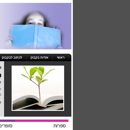
ראשי
אודות בקבוק
לכתוב לבקבוק
ס
ס
23 באפרי
ל
ב
ק
ספרות
סופרים