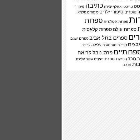
כתיבה
סט
טריסטן אגולף
יצירה
מיחזור
סיפורי ילדים
ה
סופרים
סיפורים
סלמאן
ות
ספרות
ספרות איסלנדית
ספרות עולם
ספרות קלאסית
ים
ספרים בתל אביב
ספרים ישנים
לצים
עלילה
ספרים משומשים
עריכה
פרותיים
פרס נובל
קריאה
 מכר
רכישת ספרים
שירים
שלום עליכם
ות
תרגום