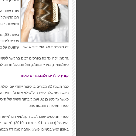
גרוסמן סיים
המוקדמות לחי
שהשתתף בתוכנ
ערבים ליהודי
יש סופרים זיגזג. הוא דווקא ישר.
שהוטלו על כת
גרוסמן זכה עד כה בפרסים רבים בהקשר לעשיי
כשלעצמה, בארץ ובעולם, ועל המפעל הרחב לתר
קורץ לילדים ולמבוגרים כאחד
כבר משנת 82 מכירים בו כיוצר ייחודי עם יכולת לקרוא את נפשם של
כאשר גרוסמן בן 32 ועמוק בתוך
ספרו, השפויות והמטורפות.
הפנימי" (כספר 
באופן רגיש בסמים, פשע ואהבה מנקודת מבטם ש