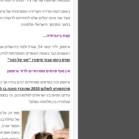
ססמאות שחוקות של שני צידי המתרס הפוליטי.
באופן דומה מדדה הקריירה הספרותית של גרוסמ
מצד שני איננו יכולים שלא להתייחס לדעותיו הפ
בתווך הסכסוך הישראלי-פלסטיני.
קצת ביוגרפיה…
גרוסמן, יליד ינואר 54, שגדל ו
ראשונים כבר בשנות העשרים המוקדמות לחייו, ובהיותו בן 26 בלבד זכה בפר
ופרס ניומן עבור סיפורו "יאני על ההר"
.
אין סוף פרסים ספרותיים לדוד גרוסמן
גרוסמן זכה בפרסים ספרותיים רבים בחייו אך
פרנקפורט לשלום 2010 שהוכרז כזוכה בו לא מזמן
שנלכדה בין מלחמה ושלום".
ספר זה, על פ
הספר אורה, ב
בשום אופן א