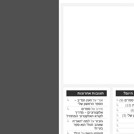
היום?
תגובות אחרונות
(9)
אורי על
העץ הנדיב –
הספר הראשון שלי
ת
(13)
מירב על
ספרים
אלקטרוניים – מדריך
 שלי
(3)
לקורא האלקטרוני המתחיל
ג'וניור
על
למה "האריה
שאהב תות" הוא ספר
בעייתי
[קופיקו הישן]
על
הילד