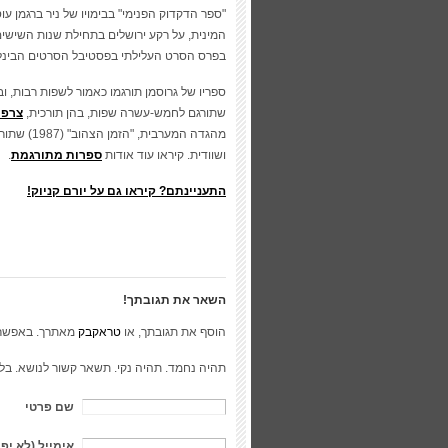
"ספר הדקדוק הפנימי" בבימויו של ניר ברגמן 
המינית, על רקע ירושלים בתחילת שנות השישי
בפרס הסרט העלילתי בפסטיבל הסרטים הבינלאומי 
ספריו של גרוסמן תורגמו כאמור לשפות רבות, 
שתורגם לחמש-עשרה שפות, בהן תורכית,
צרפת
מהגדה המע
ושוודית. קיראו עוד אודות
ספרות מתורגמת
.
התעניינתם? קיראו גם על יורם קניוק!
השאר את תגובתך!
הוסף את תגובתך, או
טראקבק
מאתרך. באפשר
תהיה נחמד. תהיה נקי. תשאר קשור לנושא. בל
שם פרטי
אימייל (לא יפ