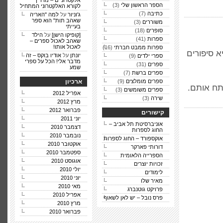
אלקטרוניים – מדריך
הספר הראשון שלי
(3)
לקורא האלקטרוני המתחיל
כתיבה
(7)
ג'וניור
על
למה "האריה
שאהב תות" הוא ספר
משוררים
(3)
בעייתי
סופרים
(18)
[קופיקו הישן]
על
הילד
ספרות
(41)
שאהב לאכול ספרים –
לאכול אותו!
ספרות ממבט חברתי
(16)
א סיפורים
יונתן
על
אודיו בוקס – זה
ספרי ילדים
(9)
מדבר אלי! הכל על ספרי
ספרים
(31)
שמע
ספרים ברשת
(7)
ספרים מומלצים
(9)
ארכיון
תח אותם.
ספרים משומשים
(3)
אפריל 2012
שירה
(3)
מרץ 2012
פברואר 2012
קישורים
יוני 2011
אוניברסיטת תל אביב –
דצמבר 2010
החוג לספרות
נובמבר 2010
אוקספורד – החוג לספרות
אוקטובר 2010
דורותי פארקר
ספטמבר 2010
הספרייה הלאומית
אוגוסט 2010
זכויות יוצרים
יולי 2010
לימודים
יוני 2010
מאיר שלו
מאי 2010
פרויקט גוטנברג
אפריל 2010
פרס נובל – יש לאן לשאוף
מרץ 2010
פברואר 2010