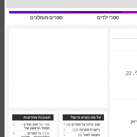
ספרי ילדים
ספרים מומלצים
"להזכר בספר הראשון שקראתי זו משימה לא פשוטה" (טלי, 22,
על מה נקרא היום?
תגובות אחרונות
אן
100 מילה על ספרים
(9)
אורי על
העץ הנדיב –
הספר הראשון שלי
ביקורת ספרות
(13)
מירב על
ספרים
הוצאה לאור
(6)