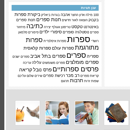
ענן תגיות
ביקורת ספרות
אהבה
100 מילה
אדון החצר
בגרות
ביאליק
חנות ספרים
בקבוק
חנות ספרים
הוצאה לאור
חדשים
כתיבה
טקסט
באינטרנט
טריסטן אגולף
יצירה
מיחזור
סיפורי ילדים
נוסטלגיה
סופרים
ספרים
סיפורים
סלמאן
ספרות
ספרות
רושדי
ספרות איסלנדית
מתורגמת
ספרות עולם
ספרות קלאסית
ספרים
ספרים בתל אביב
ספריה
ספרים ישנים
ספרים מומלצים
עלילה
ספרים משומשים
עריכה
פרסים ספרותיים
פרס נובל
קריאה
רב מכר
רכישת ספרים
קריאת ספרים
שירים
שלום עליכם
תרבות
שפות זרות
תרגום