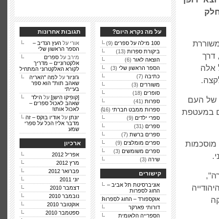
חלק
על מה נקרא היום?
תגובות אחרונות
משוררת
100 מילה על ספרים
(9)
אורי על
העץ הנדיב –
הספר הראשון שלי
ביקורת ספרות
(13)
 דרך
מירב על
ספרים
הוצאה לאור
(6)
אלקטרוניים – מדריך
 אלה
הספר הראשון שלי
(3)
לקורא האלקטרוני המתחיל
כתיבה
(7)
ג'וניור
על
למה "האריה
קצה.
שאהב תות" הוא ספר
משוררים
(3)
בעייתי
סופרים
(18)
[קופיקו הישן]
על
הילד
 של העם
ספרות
(41)
שאהב לאכול ספרים –
לאכול אותו!
ספרות ממבט חברתי
(16)
ם במעטפת
יונתן
על
אודיו בוקס – זה
ספרי ילדים
(9)
מדבר אלי! הכל על ספרי
ספרים
(31)
שמע
ספרים ברשת
(7)
 מוסכמות
ספרים מומלצים
(9)
ארכיון
ספרים משומשים
(3)
.
אפריל 2012
שירה
(3)
מרץ 2012
פברואר 2012
קישורים
ה",
יוני 2011
אוניברסיטת תל אביב –
יהודייה
דצמבר 2010
החוג לספרות
נובמבר 2010
ה
אוקספורד – החוג לספרות
אוקטובר 2010
דורותי פארקר
ספטמבר 2010
הספרייה הלאומית