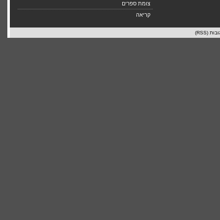
צומת ספרים
קריאה
בות (RSS)