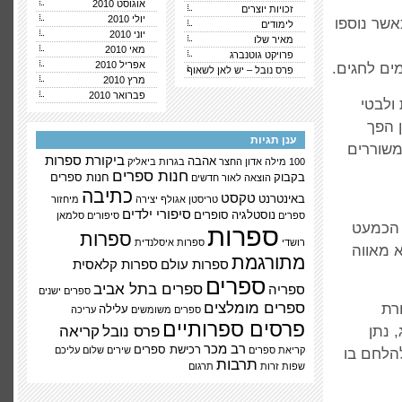
אוגוסט 2010
זכויות יוצרים
יולי 2010
אשר נוספו
לימודים
יוני 2010
מאיר שלו
מאי 2010
פרויקט גוטנברג
אפריל 2010
ים לחגים.
פרס נובל – יש לאן לשאוף
מרץ 2010
פברואר 2010
ולבטי
 הפך
ענן תגיות
המשוררים
ביקורת ספרות
אהבה
100 מילה
אדון החצר
בגרות
ביאליק
חנות ספרים
בקבוק
חנות ספרים
הוצאה לאור
חדשים
כתיבה
טקסט
באינטרנט
טריסטן אגולף
יצירה
מיחזור
סיפורי ילדים
נוסטלגיה
סופרים
ספרים
סיפורים
סלמאן
 הכמעט
ספרות
ספרות
רושדי
ספרות איסלנדית
 מאווה
מתורגמת
ספרות עולם
ספרות קלאסית
ספרים
ספרים בתל אביב
ספריה
ספרים ישנים
ספרים מומלצים
רת
עלילה
ספרים משומשים
עריכה
פרסים ספרותיים
 נתן
פרס נובל
קריאה
רב מכר
רכישת ספרים
קריאת ספרים
שירים
שלום עליכם
להלחם בו
תרבות
שפות זרות
תרגום