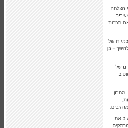
א הצלחה
עירים
את תרבות
יגודו של
היפך – בן
ת סיפורם של
טיב
ומתכון
ת,
רהיבים.
וב את
מרתקים