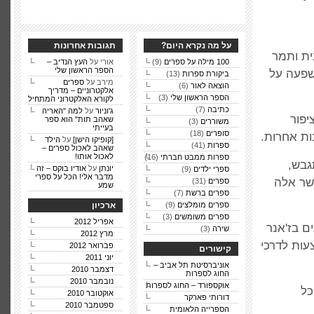
על מה נקרא היום?
תגובות אחרונות
נית ותמר
100 מילה על ספרים
(9)
אורי על
העץ הנדיב –
הספר הראשון שלי
שפעה על
ביקורת ספרות
(13)
מירב על
ספרים
הוצאה לאור
(6)
אלקטרוניים – מדריך
הספר הראשון שלי
(3)
לקורא האלקטרוני המתחיל
כתיבה
(7)
ג'וניור
על
למה "האריה
יפור
שאהב תות" הוא ספר
משוררים
(3)
בעייתי
סופרים
(18)
ות אחרות.
[קופיקו הישן]
על
הילד
ספרות
(41)
שאהב לאכול ספרים –
לאכול אותו!
ספרות ממבט חברתי
(16)
גבש,
יונתן
על
אודיו בוקס – זה
ספרי ילדים
(9)
מדבר אלי! הכל על ספרי
אשר אלה
ספרים
(31)
שמע
ספרים ברשת
(7)
ספרים מומלצים
(9)
ארכיון
ספרים משומשים
(3)
אפריל 2012
ים בז'אנר
שירה
(3)
מרץ 2012
עות לדרכי
פברואר 2012
קישורים
יוני 2011
אוניברסיטת תל אביב –
דצמבר 2010
החוג לספרות
נובמבר 2010
אוקספורד – החוג לספרות
כל
אוקטובר 2010
דורותי פארקר
ספטמבר 2010
הספרייה הלאומית