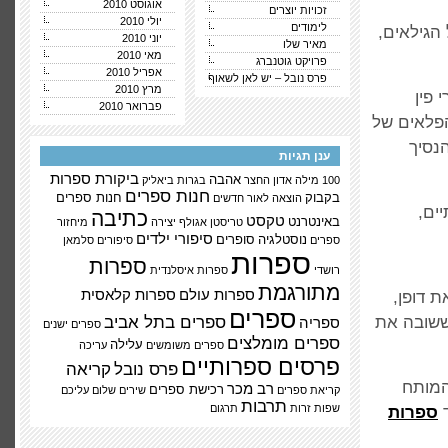
אוגוסט 2010
זכויות יוצרים
יולי 2010
לימודים
הגילאים,
יוני 2010
מאיר שלו
מאי 2010
פרויקט גוטנברג
אפריל 2010
פרס נובל – יש לאן לשאוף
מרץ 2010
 פין
פברואר 2010
, הקוסם מארץ עוץ (1900), מסע הפלאים של
לם (1911), פיטר פן (1911), פו הדב (1926), הנסיך
ענן תגיות
ביקורת ספרות
אהבה
100 מילה
אדון החצר
בגרות
ביאליק
חנות ספרים
בקבוק
חנות ספרים
הוצאה לאור
חדשים
ים,
כתיבה
טקסט
באינטרנט
טריסטן אגולף
יצירה
מיחזור
סיפורי ילדים
נוסטלגיה
סופרים
ספרים
סיפורים
סלמאן
ספרות
ספרות
רושדי
ספרות איסלנדית
מתורגמת
ספרות עולם
ספרות קלאסית
ת דופן,
ספרים
ששובה את
ספרים בתל אביב
ספריה
ספרים ישנים
ספרים מומלצים
עלילה
ספרים משומשים
עריכה
פרסים ספרותיים
פרס נובל
קריאה
המותח
רב מכר
רכישת ספרים
קריאת ספרים
שירים
שלום עליכם
תרבות
שפות זרות
תרגום
ד
ספרות