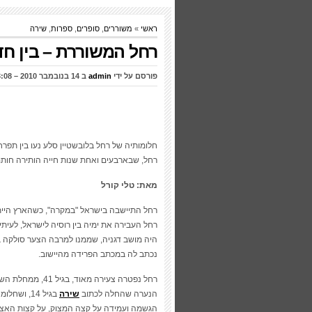
ראשי
»
משוררים
,
סופרים
,
ספרות
,
שירה
רחל המשוררת – בין חד
פורסם על ידי
admin
ב 14 בנובמבר 2010 – 13:08
חלומותיה של רחל בלובשטיין סלע נעו בין תפר
רחל, שבארבעים ואחת שנות חייה הותירה חותם
מאת: טלי קורל
רחל התיישבה בישראל "במקרה", כשהארץ הייתה
רחל העבירה את ימיה בין רוסיה לישראל, לעי
היה מושב דגניה, שממנו למרבה הצער סולקה ב
נכתב לה במכתב הפרידה מהיישוב.
הנערה שהחלה לכתוב
שירה
בגיל 14, 
הגשמה ועמידה על קצה המצוק, על קצות האצבע