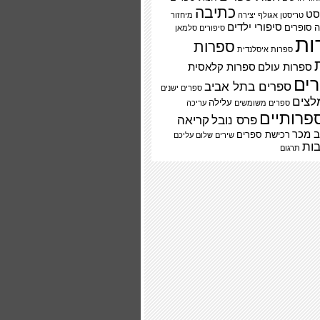
כתיבה
סט
טריסטן אגולף
יצירה
מיחזור
סיפורי ילדים
ה
סופרים
סיפורים
סלמאן
ות
ספרות
ספרות איסלנדית
ספרות עולם
ספרות קלאסית
ים
ספרים בתל אביב
ספרים ישנים
לצים
עלילה
ספרים משומשים
עריכה
פרותיים
פרס נובל
קריאה
 מכר
רכישת ספרים
שירים
שלום עליכם
ות
תרגום