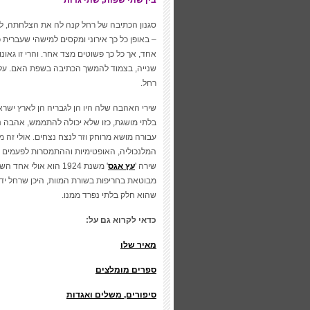
בין שתי שפות, שתי גדות
סגנון הכתיבה של רחל קנה לה את הצלחתה, לא 
– באופן כל כך אירוני ומקסים למישהי שעברית 
אחד, אך כל כך פשוטים מצד אחר. והרי זו גאו
שנייה, בצמוד להמשך הכתיבה בשפת האם. על א
רחל.
שירי האהבה שלה היו הן לגבריה הן לארץ ישר
בלתי מושגת, כזו שלא יכולה להתממש, אהבה נ
עבורה מושא מרוחק וזר לנצח נצחים. אולי זה
המלנכוליה, האופטימיות וההתמסרות לפעמים 
שירה '
עץ אגס
מבוטאת בחריפות בשורת המוות, היכן שרחל ידע
שהוא חלק בלתי נפרד ממנו.
כדאי לקרוא גם על:
מאיר שלו
ספרים מומלצים
סיפורים, משלים ואגדות