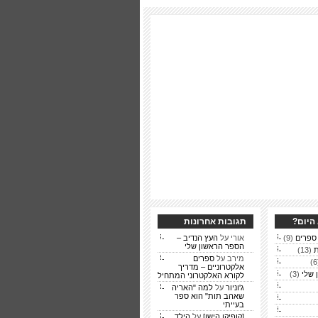
היום?
תגובות אחרונות
(9)
אורי על
העץ הנדיב –
הספר הראשון שלי
ת
(13)
מירב על
ספרים
אלקטרוניים – מדריך
 שלי
(3)
לקורא האלקטרוני המתחיל
ג'וניור
על
למה "האריה
שאהב תות" הוא ספר
בעייתי
[קופיקו הישן]
על
הילד