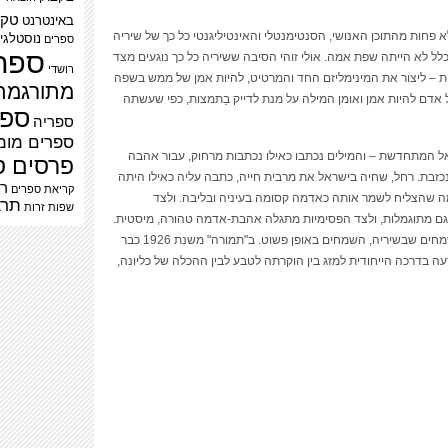
טק
באינטרנט
פחות מהתוכן האנושי, הסנטימנטלי והאינטיליגנטי כל כך של שיריה
נוסטלגי
ספרים
ספר
כלל לא הייתה שפת אמה. אולי זוהי הסיבה ששיריה כל כך נוגעים מצד
רושדי
נות – ליצור את המינימליזם החד והמרטיט, להיות אמן של ממש בשפה
מתורגמת
דם להיות אמן ואומן המילה על מנת לדייק בַתמצות, כפי שעשתה
ספר
ספריה
ספרים מומ
אל המתחדשת – והמילים נכתבו כאילו נכתבות מרחוק, עבור אהבה
פרסים ס
כזבת. רחל, שחיה בישראל את מרבית חייה, כתבה עליה כאילו היתה
רב
קריאת ספרים
 מה שהצליח לשמר אותה כאדמה קסומה בעיניה ובליבה. ולצד
תרב
שפות זרות
גם מתוגמלות, ולצד הפסימיות מתגלה אהבת-אדמה טהורה, מיסטית.
' משנת 1924 הוא אולי אחד השמחים שבשיריה, השמחים באופן פשוט. ב"תמורה" משנת 1926 כבר
ה בדרכה הייחודית למזג בין הוקרתה לטבע לבין ההכלה של כליונה,