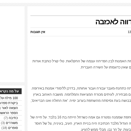
ווה לאכזבה
אין תגובות
חת האמנות לבין הפריחה עצמה של החקלאות. טלי קורל כותבת אודות
 שאין כדוגמתו על השירה העברית.
 כתחנת-מעבר עבורה ועבור אחותה, בדרכן ללימודי אמנות באירופה.
על מה נקרא 
תים מבחירה, לעיתים מכורח המציאות והמלחמה. מושבה האהוב בארץ
100 מילה על ספרים
בושה בעת גסיסתה מהשחפת בערוב ימיה. 'את החולה ואנו הבריאים',
ביקורת ספרו
הוצאה לאור
(6)
הספר הראשון
רחל נפטרה צעירה מאוד, בגיל 41, ממחלת השחפת שממנה נפטרה גם אמה כשרחל הייתה בת 16 בלבד. על חייה של
כתיבה
(7)
משוררים
(3)
ושחלומה הגדול מלבד הכתיבה היה בניית הארץ, העיב, בעיניה, צל של חוסר
סופרים
(18)
ות, על הר נבו, מבלי ממש להגיע.