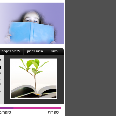
ראשי
אודות בקבוק
לכתוב לבקבוק
ס
ס
23 באפרי
ל
ב
ק
ספרות
סופרים