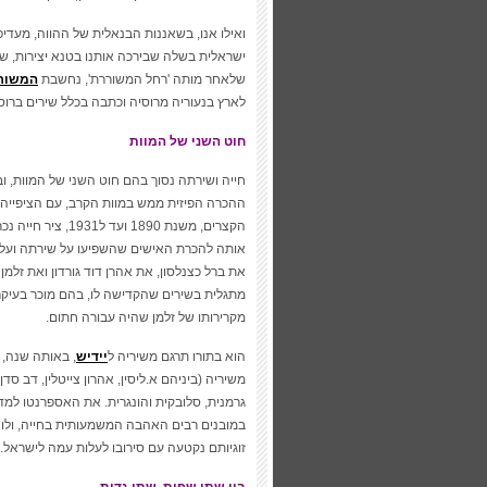
ואילו אנו, בשאננות הבנאלית של ההווה, מעדיפ
ישראלית בשלה שבירכה אותנו בטנא יצירות, ש
שלאחר מותה 'רחל המשוררת', נחשבת
המשור
לארץ בנעוריה מרוסיה וכתבה בכלל שירים ברו
חוט השני של המוות
חייה ושירתה נסוך בהם חוט השני של המוות, ו
ההכרה הפיזית ממש במוות הקרב, עם הציפייה 
הקצרים, משנת 1890
אותה להכרת האישים שהשפיעו על שירתה ועל 
את ברל כצנלסון, את אהרן דוד גורדון ואת זלמן
מתגלית בשירים שהקדישה לו, בהם מוכר בעיקר 
מקרירותו של זלמן שהיה עבורה חתום.
הוא בתורו תרגם משיריה ל
יידיש
, באותה שנה, 
משיריה (ביניהם א.ליסין, אהרון צייטלין, דב סדן)
גרמנית, סלובקית והונגרית. את האספרנטו למד
במובנים רבים האהבה המשמעותית בחייה, ולו ה
זוגיותם נקטעה עם סירובו לעלות עמה לישראל.