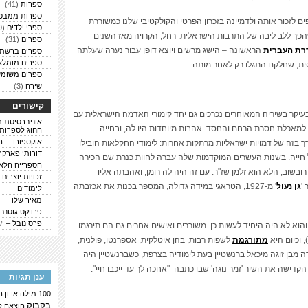
ספרות
(41)
ספרות ממבט
ים לזכור אותה ולדמיינה בזכרון הפרטי והקולקטיבי שלנו כמשוררת
ספרי ילדים
(9)
הפך ללב ליבה של התרבות הישראלית. רחל, הקרויה מאז השנים
ספרים
(31)
רת העברית
הראשונה – הישג מרשים ויוצא דופן עבור נערה שעלתה
ספרים ברשת
ספרים מומלצ
סית, שחלקם התגלו רק לאחר מותה.
ספרים משומש
שירה
(3)
קישורים
בעיקר בשיריה המאוחרים נכרכים גם יחד קימורי האדמה הישראלית עם
אוניברסיטת ת
למאכלת חסרת הרחם והחסד. אהבות מיוחדות היו לה, ובחייה
החוג לספרות
אוקספורד – ה
 ועד ל1931, ציר חייה נכרך בזה של דמויות ישראליות מרתקות אחרות: לימודי החקלאות הובילו
דורותי פארקר
חייה. בשנות העשרים המוקדמות שלה עברה לחוות כנרת שם הכירה
הספרייה הלא
 רובשוב, הלא הוא זלמן שז"ר. עם זה היה לה רומן, ואהבתה אליו
זכויות יוצרים
'
גן נעול
' מ-1927, הטראגי במידה גדולה, המספר בכנות את אכזבתה
לימודים
מאיר שלו
פרויקט גוטנבר
פרס נובל – י
והוא לא היה היחיד לעשות כן. משוררים ואישים אחרים גם הם תירגמו
, וכיום היא
מתורגמת
לשפות רבות, בהן איטלקית, אספרנטו, פולנית,
ה מבן זוגה מיכאל ברנשטיין בעת לימודיה בצרפת, כשברנשטיין היה
קדישה את השיר 'זמר נוגה' שבו כתבה "אחכה לך עד ייכבו חיי".
ענן תגיות
100 מילה
אדון 
בקבוק
הוצאה ל