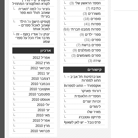
אלקטרוניים – מדריך
הספר הראשון שלי
(3)
לקורא האלקטרוני המתחיל
כתיבה
(7)
ג'וניור
על
למה "האריה
שאהב תות" הוא ספר
משוררים
(3)
בעייתי
סופרים
(18)
[קופיקו הישן]
על
הילד
ספרות
(41)
שאהב לאכול ספרים –
לאכול אותו!
ספרות ממבט חברתי
(16)
יונתן
על
אודיו בוקס – זה
ספרי ילדים
(9)
מדבר אלי! הכל על ספרי
ספרים
(31)
שמע
ספרים ברשת
(7)
ספרים מומלצים
(9)
ארכיון
ספרים משומשים
(3)
אפריל 2012
שירה
(3)
מרץ 2012
פברואר 2012
קישורים
יוני 2011
אוניברסיטת תל אביב –
דצמבר 2010
החוג לספרות
נובמבר 2010
אוקספורד – החוג לספרות
אוקטובר 2010
דורותי פארקר
ספטמבר 2010
הספרייה הלאומית
אוגוסט 2010
זכויות יוצרים
יולי 2010
לימודים
יוני 2010
מאיר שלו
מאי 2010
פרויקט גוטנברג
אפריל 2010
פרס נובל – יש לאן לשאוף
מרץ 2010
פברואר 2010