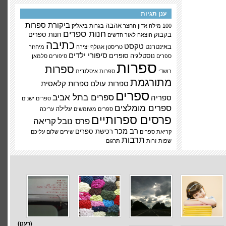
ענן תגיות
ביקורת ספרות
אהבה
100 מילה
אדון החצר
בגרות
ביאליק
חנות ספרים
בקבוק
חנות ספרים
הוצאה לאור
חדשים
כתיבה
טקסט
באינטרנט
טריסטן אגולף
יצירה
מיחזור
סיפורי ילדים
נוסטלגיה
סופרים
ספרים
סיפורים
סלמאן
ספרות
ספרות
רושדי
ספרות איסלנדית
מתורגמת
ספרות עולם
ספרות קלאסית
ספרים
ספרים בתל אביב
ספריה
ספרים ישנים
ספרים מומלצים
עלילה
ספרים משומשים
עריכה
פרסים ספרותיים
פרס נובל
קריאה
רב מכר
רכישת ספרים
קריאת ספרים
שירים
שלום עליכם
תרבות
שפות זרות
תרגום
(רענן)