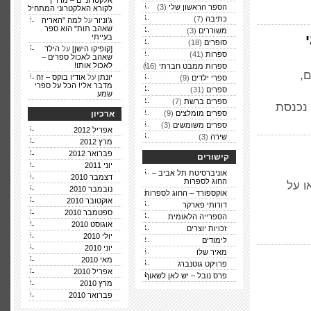
אלקטרוניים – מדריך
הספר הראשון שלי
(3)
לקורא האלקטרוני המתחיל
כתיבה
(7)
ג'וניור
על
למה "האריה
שאהב תות" הוא ספר
משוררים
(3)
בעייתי
סופרים
(18)
[קופיקו הישן]
על
הילד
ספרות
(41)
שאהב לאכול ספרים –
לאכול אותו!
ספרות ממבט חברתי
(16)
ם,
יונתן
על
אודיו בוקס – זה
ספרי ילדים
(9)
מדבר אלי! הכל על ספרי
ספרים
(31)
שמע
ספרים ברשת
(7)
 נכנסת
ספרים מומלצים
(9)
ארכיון
ספרים משומשים
(3)
אפריל 2012
שירה
(3)
מרץ 2012
פברואר 2012
קישורים
יוני 2011
אוניברסיטת תל אביב –
דצמבר 2010
החוג לספרות
ו על
נובמבר 2010
אוקספורד – החוג לספרות
אוקטובר 2010
דורותי פארקר
ספטמבר 2010
הספרייה הלאומית
אוגוסט 2010
זכויות יוצרים
יולי 2010
לימודים
יוני 2010
מאיר שלו
מאי 2010
פרויקט גוטנברג
אפריל 2010
פרס נובל – יש לאן לשאוף
מרץ 2010
פברואר 2010