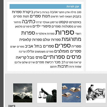
ענן תגיות
ביקורת ספרות
אהבה
100 מילה
אדון החצר
בגרות
ביאליק
חנות ספרים
בקבוק
חנות ספרים
הוצאה לאור
חדשים
כתיבה
טקסט
באינטרנט
טריסטן אגולף
יצירה
מיחזור
סיפורי ילדים
נוסטלגיה
סופרים
ספרים
סיפורים
סלמאן
ספרות
ספרות
רושדי
ספרות איסלנדית
מתורגמת
ספרות עולם
ספרות קלאסית
ספרים
ספרים בתל אביב
ספריה
ספרים ישנים
ספרים מומלצים
עלילה
ספרים משומשים
עריכה
פרסים ספרותיים
פרס נובל
קריאה
רב מכר
רכישת ספרים
קריאת ספרים
שירים
שלום עליכם
תרבות
שפות זרות
תרגום
(רענן)