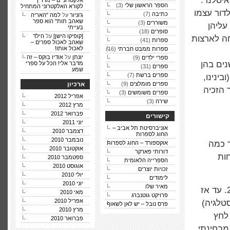
ד ברייקיאוויק, איסלנד.
אלקטרוניים – מדריך
הספר הראשון שלי
(3)
לקורא האלקטרוני המתחיל
דור עצמו
כתיבה
(7)
ג'וניור
על
למה "האריה
שאהב תות" הוא ספר
משוררים
(3)
עליהן
בעייתי
סופרים
(18)
[קופיקו הישן]
על
הילד
חה לארצות
ספרות
(41)
שאהב לאכול ספרים –
לאכול אותו!
ספרות ממבט חברתי
(16)
יונתן
על
אודיו בוקס – זה
ספרי ילדים
(9)
ים בהן
מדבר אלי! הכל על ספרי
ספרים
(31)
שמע
ספרים ברשת
(7)
ינינו,
ספרים מומלצים
(9)
ארכיון
 הזכיה
ספרים משומשים
(3)
אפריל 2012
שירה
(3)
מרץ 2012
פברואר 2012
קישורים
יוני 2011
אוניברסיטת תל אביב –
דצמבר 2010
החוג לספרות
נובמבר 2010
ך כמה
אוקספורד – החוג לספרות
אוקטובר 2010
דורותי פארקר
חות
ספטמבר 2010
הספרייה הלאומית
אוגוסט 2010
זכויות יוצרים
יולי 2010
לימודים
יוני 2010
מאיר שלו
הכרתי את הלדור לכסנס, או יותר נכון – את כתיבתו, כאשר הייתי בת 22. עד אז
מאי 2010
פרויקט גוטנברג
אפריל 2010
טלגיה)
פרס נובל – יש לאן לשאוף
מרץ 2010
לחץ
פברואר 2010
מבחינתי