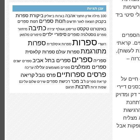
רשימות
ענן תגיות
 סיטי ביד
ביקורת ספרות
אהבה
100 מילה
אדון החצר
בגרות
ביאליק
חנות ספרים
בקבוק
חנות ספרים
הוצאה לאור
חדשים
כתיבה
טקסט
באינטרנט
טריסטן אגולף
יצירה
מיחזור
סיפורי ילדים
 הספרים
נוסטלגיה
סופרים
ספרים
סיפורים
סלמאן
ספרות
ספרות
ים. קראתי
רושדי
ספרות איסלנדית
מתורגמת
ת לעשות),
ספרות עולם
ספרות קלאסית
ספרים
רזה –
ספרים בתל אביב
ספריה
ספרים ישנים
ספרים מומלצים
עלילה
ספרים משומשים
עריכה
פרסים ספרותיים
פרס נובל
קריאה
חיים על
רב מכר
רכישת ספרים
קריאת ספרים
שירים
שלום עליכם
נים דיירי
תרבות
שפות זרות
תרגום
דק ומדויק
"תחנת
ס את האיכויות של ילד-בן-17, את הרגישות
א מצליח
ופקות אבל