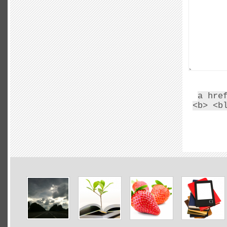
<a hr
<b> <b