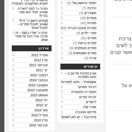
אלקטרוניים – מדריך
הספר הראשון שלי
(3)
לקורא האלקטרוני המתחיל
כתיבה
(7)
ג'וניור
על
למה "האריה
שאהב תות" הוא ספר
משוררים
(3)
בעייתי
סופרים
(18)
[קופיקו הישן]
על
הילד
ספרות
(41)
שאהב לאכול ספרים –
לאכול אותו!
ספרות ממבט חברתי
(16)
יונתן
על
אודיו בוקס – זה
ספרי ילדים
(9)
מדבר אלי! הכל על ספרי
צריכת
ספרים
(31)
שמע
ספרים ברשת
(7)
ך לשים
ספרים מומלצים
(9)
ארכיון
אשר קונים
ספרים משומשים
(3)
אפריל 2012
שירה
(3)
מרץ 2012
פברואר 2012
קישורים
יוני 2011
אוניברסיטת תל אביב –
דצמבר 2010
החוג לספרות
נובמבר 2010
אוקספורד – החוג לספרות
ו על
אוקטובר 2010
דורותי פארקר
ספטמבר 2010
הספרייה הלאומית
אוגוסט 2010
זכויות יוצרים
יולי 2010
לימודים
יוני 2010
מאיר שלו
מאי 2010
פרויקט גוטנברג
אפריל 2010
פרס נובל – יש לאן לשאוף
מרץ 2010
פברואר 2010