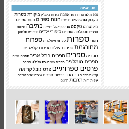
ענן תגיות
ביקורת ספרות
אהבה
100 מילה
אדון החצר
בגרות
ביאליק
חנות ספרים
בקבוק
חנות ספרים
הוצאה לאור
חדשים
כתיבה
טקסט
באינטרנט
טריסטן אגולף
יצירה
מיחזור
סיפורי ילדים
נוסטלגיה
סופרים
ספרים
סיפורים
סלמאן
ספרות
ספרות
רושדי
ספרות איסלנדית
מתורגמת
ספרות עולם
ספרות קלאסית
ספרים
ספרים בתל אביב
ספריה
ספרים ישנים
ספרים מומלצים
עלילה
ספרים משומשים
עריכה
פרסים ספרותיים
פרס נובל
קריאה
רב מכר
רכישת ספרים
קריאת ספרים
שירים
שלום עליכם
תרבות
שפות זרות
תרגום