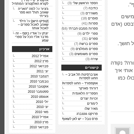
אלקטרוניים – מדריך
הספר הראשון שלי
(3)
".
לקורא האלקטרוני המתחיל
כתיבה
(7)
ג'וניור
על
למה "האריה
שאהב תות" הוא ספר
משוררים
(3)
מישים
בעייתי
סופרים
(18)
[קופיקו הישן]
על
הילד
רבסט (אדם
ספרות
(41)
שאהב לאכול ספרים –
לאכול אותו!
ספרות ממבט חברתי
(16)
יונתן
על
אודיו בוקס – זה
ספרי ילדים
(9)
מדבר אלי! הכל על ספרי
ספרים
(31)
שמע
 חושך.
ספרים ברשת
(7)
ספרים מומלצים
(9)
ארכיון
ספרים משומשים
(3)
אפריל 2012
שירה
(3)
מרץ 2012
ורה? נקודה
פברואר 2012
קישורים
ותי איך
יוני 2011
אוניברסיטת תל אביב –
דצמבר 2010
לו כמו
החוג לספרות
נובמבר 2010
אוקספורד – החוג לספרות
אוקטובר 2010
דורותי פארקר
ספטמבר 2010
הספרייה הלאומית
אוגוסט 2010
זכויות יוצרים
יולי 2010
לימודים
יוני 2010
מאיר שלו
מאי 2010
פרויקט גוטנברג
אפריל 2010
פרס נובל – יש לאן לשאוף
מרץ 2010
פברואר 2010