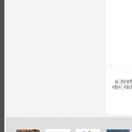
<a hr
<b> <b