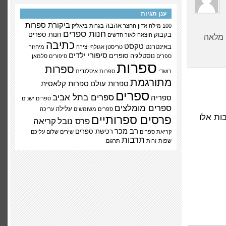
ענן תגיות
ביקורת ספרות
אהבה
100 מילה
אדון החצר
בגרות
ביאליק
חנות ספרים
בקבוק
חנות ספרים
הוצאה לאור
חדשים
ה מלאה
כתיבה
טקסט
באינטרנט
טריסטן אגולף
יצירה
מיחזור
סיפורי ילדים
נוסטלגיה
סופרים
ספרים
סיפורים
סלמאן
ספרות
ספרות
רושדי
ספרות איסלנדית
מתורגמת
ספרות עולם
ספרות קלאסית
ספרים
ספרים בתל אביב
ספריה
ספרים ישנים
ספרים מומלצים
עלילה
ספרים משומשים
עריכה
ות אלו
פרסים ספרותיים
פרס נובל
קריאה
רב מכר
רכישת ספרים
קריאת ספרים
שירים
שלום עליכם
תרבות
שפות זרות
תרגום