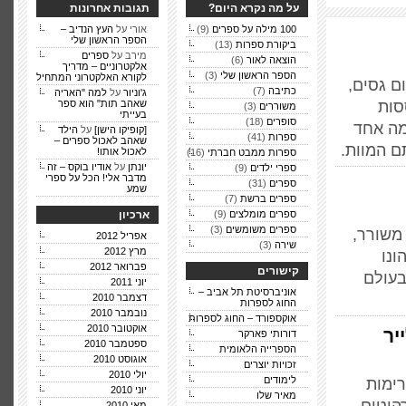
על מה נקרא היום?
תגובות אחרונות
100 מילה על ספרים
(9)
אורי על
העץ הנדיב –
הספר הראשון שלי
ביקורת ספרות
(13)
מירב על
ספרים
הוצאה לאור
(6)
אלקטרוניים – מדריך
הספר הראשון שלי
(3)
לקורא האלקטרוני המתחיל
ם גסים,
כתיבה
(7)
ג'וניור
על
למה "האריה
סות
שאהב תות" הוא ספר
משוררים
(3)
בעייתי
סופרים
(18)
מה אחד
[קופיקו הישן]
על
הילד
ספרות
(41)
שאהב לאכול ספרים –
ם המוות.
לאכול אותו!
ספרות ממבט חברתי
(16)
יונתן
על
אודיו בוקס – זה
ספרי ילדים
(9)
מדבר אלי! הכל על ספרי
ספרים
(31)
שמע
ספרים ברשת
(7)
ספרים מומלצים
(9)
ארכיון
ספרים משומשים
(3)
1833 – 1896), סופר, משורר,
אפריל 2012
שירה
(3)
מרץ 2012
ונו
פברואר 2012
קישורים
בעולם
יוני 2011
אוניברסיטת תל אביב –
דצמבר 2010
החוג לספרות
נובמבר 2010
אוקספורד – החוג לספרות
אוקטובר 2010
יר
דורותי פארקר
ספטמבר 2010
הספרייה הלאומית
אוגוסט 2010
זכויות יוצרים
יולי 2010
לימודים
רימות
יוני 2010
מאיר שלו
מאי 2010