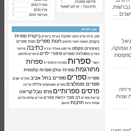
היטים,
פרויקט גוטנברג
אפריל 2010
 נברשות,
פרס נובל – יש לאן לשאוף
מרץ 2010
ישנים …
פברואר 2010
ענן תגיות
ביקורת ספרות
אהבה
100 מילה
אדון החצר
בגרות
ביאליק
יאל
חנות ספרים
בקבוק
חנות ספרים
הוצאה לאור
חדשים
כתיבה
ועמוקה,
טקסט
באינטרנט
טריסטן אגולף
יצירה
מיחזור
סיפורי ילדים
נוסטלגיה
סופרים
ספרים
סיפורים
סלמאן
מסתמסת
ספרות
ספרות
רושדי
ספרות איסלנדית
מתורגמת
ספרות עולם
ספרות קלאסית
ספרים
ספרים בתל אביב
ספריה
ספרים ישנים
ספרים מומלצים
עלילה
ספרים משומשים
עריכה
ריחה
פרסים ספרותיים
פרס נובל
קריאה
 שנות
רב מכר
רכישת ספרים
קריאת ספרים
שירים
שלום עליכם
תרבות
שפות זרות
תרגום
יזם מאגי