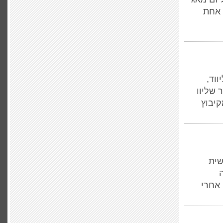
 אחת
וד,
 שליוו
קיבוץ
שית
אחרי