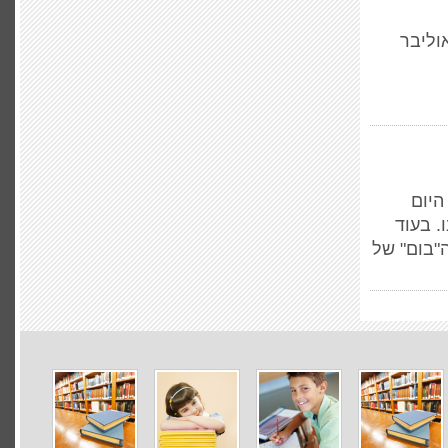
וליבר
היום
. בעוד
ה"בום" של