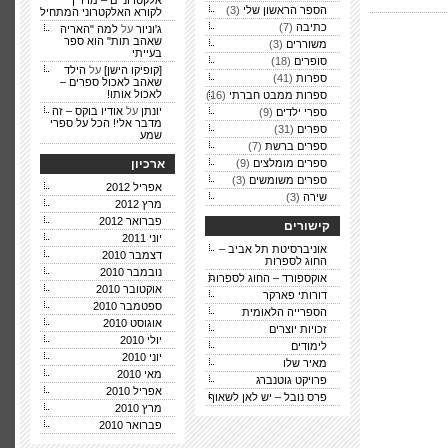
אלקטרוניים – מדריך
הספר הראשון שלי
(3)
לקורא האלקטרוני המתחיל
כתיבה
(7)
ג'וניור
על
למה "האריה
שאהב תות" הוא ספר
משוררים
(3)
בעייתי
סופרים
(18)
[קופיקו הישן]
על
הילד
ספרות
(41)
שאהב לאכול ספרים –
לאכול אותו!
ספרות ממבט חברתי
(16)
יונתן
על
אודיו בוקס – זה
ספרי ילדים
(9)
מדבר אלי! הכל על ספרי
ספרים
(31)
שמע
ספרים ברשת
(7)
ספרים מומלצים
(9)
ארכיון
ספרים משומשים
(3)
אפריל 2012
שירה
(3)
מרץ 2012
פברואר 2012
קישורים
יוני 2011
אוניברסיטת תל אביב –
דצמבר 2010
החוג לספרות
נובמבר 2010
אוקספורד – החוג לספרות
אוקטובר 2010
דורותי פארקר
ספטמבר 2010
הספרייה הלאומית
אוגוסט 2010
זכויות יוצרים
יולי 2010
לימודים
יוני 2010
מאיר שלו
מאי 2010
פרויקט גוטנברג
אפריל 2010
פרס נובל – יש לאן לשאוף
מרץ 2010
פברואר 2010