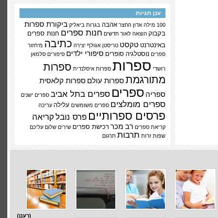
ענן תגיות
ביקורת ספרות
אהבה
100 מילה
אדון החצר
בגרות
ביאליק
חנות ספרים
בקבוק
חנות ספרים
הוצאה לאור
חדשים
כתיבה
טקסט
באינטרנט
טריסטן אגולף
יצירה
מיחזור
סיפורי ילדים
נוסטלגיה
סופרים
ספרים
סיפורים
סלמאן
ספרות
ספרות
רושדי
ספרות איסלנדית
מתורגמת
ספרות עולם
ספרות קלאסית
ספרים
ספרים בתל אביב
ספריה
ספרים ישנים
ספרים מומלצים
עלילה
ספרים משומשים
עריכה
פרסים ספרותיים
פרס נובל
קריאה
רב מכר
רכישת ספרים
קריאת ספרים
שירים
שלום עליכם
תרבות
שפות זרות
תרגום
(רענן)