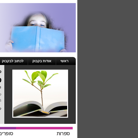
ראשי
אודות בקבוק
לכתוב לבקבוק
ס
ס
23 באפרי
ל
ב
ק
ספרות
סופרים