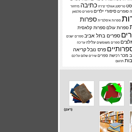
כתיבה
סט
טריסטן אגולף
יצירה
מיחזור
סיפורי ילדים
ה
סופרים
סיפורים
סלמאן
ות
ספרות
ספרות איסלנדית
ספרות עולם
ספרות קלאסית
ים
ספרים בתל אביב
ספרים ישנים
לצים
עלילה
ספרים משומשים
עריכה
פרותיים
פרס נובל
קריאה
 מכר
רכישת ספרים
שירים
שלום עליכם
ות
תרגום
(רענן)