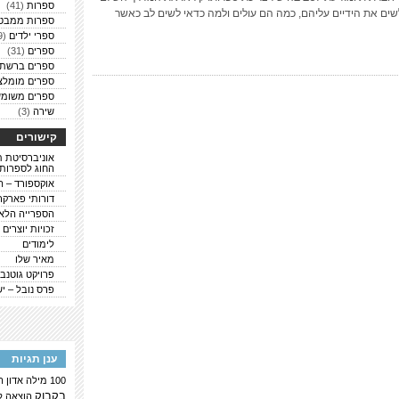
ספרות
(41)
שים את הידיים עליהם, כמה הם עולים ולמה כדאי לשים לב כאשר
ספרות ממבט
ספרי ילדים
(9)
ספרים
(31)
ספרים ברשת
ספרים מומלצ
ספרים משומש
שירה
(3)
קישורים
אוניברסיטת ת
החוג לספרות
אוקספורד – ה
דורותי פארקר
הספרייה הלא
זכויות יוצרים
לימודים
מאיר שלו
פרויקט גוטנבר
פרס נובל – י
ענן תגיות
100 מילה
אדון 
בקבוק
הוצאה ל