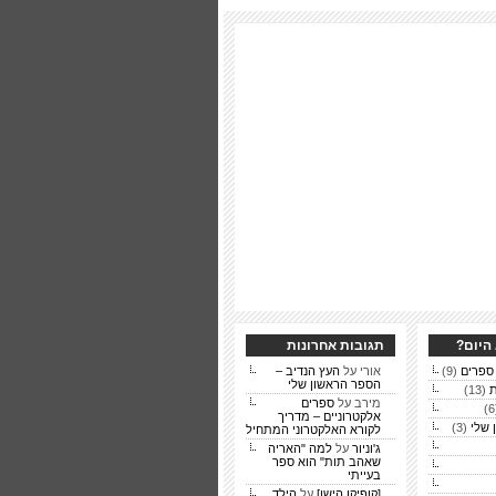
היום?
תגובות אחרונות
(9)
אורי על
העץ הנדיב –
הספר הראשון שלי
ת
(13)
מירב על
ספרים
אלקטרוניים – מדריך
 שלי
(3)
לקורא האלקטרוני המתחיל
ג'וניור
על
למה "האריה
שאהב תות" הוא ספר
בעייתי
[קופיקו הישן]
על
הילד