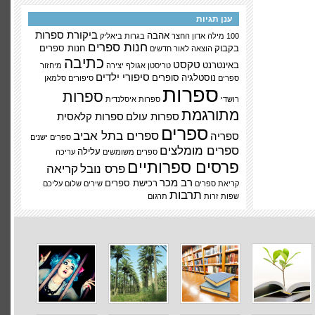
ענן תגיות
ביקורת ספרות
אהבה
100 מילה
אדון החצר
בגרות
ביאליק
חנות ספרים
בקבוק
חנות ספרים
הוצאה לאור
חדשים
כתיבה
טקסט
באינטרנט
טריסטן אגולף
יצירה
מיחזור
סיפורי ילדים
נוסטלגיה
סופרים
ספרים
סיפורים
סלמאן
ספרות
ספרות
רושדי
ספרות איסלנדית
מתורגמת
ספרות עולם
ספרות קלאסית
ספרים
ספרים בתל אביב
ספריה
ספרים ישנים
ספרים מומלצים
עלילה
ספרים משומשים
עריכה
פרסים ספרותיים
פרס נובל
קריאה
רב מכר
רכישת ספרים
קריאת ספרים
שירים
שלום עליכם
תרבות
שפות זרות
תרגום