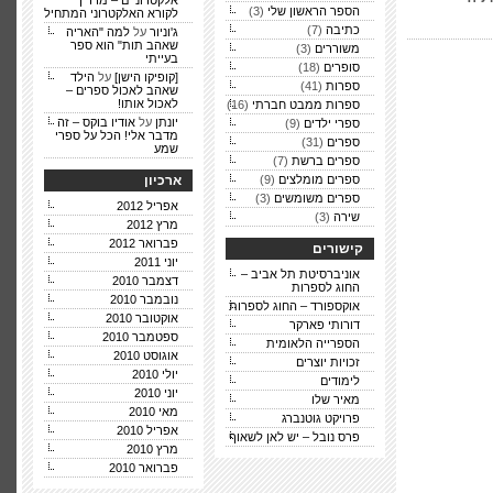
אלקטרוניים – מדריך
הספר הראשון שלי
(3)
לקורא האלקטרוני המתחיל
כתיבה
(7)
ג'וניור
על
למה "האריה
שאהב תות" הוא ספר
משוררים
(3)
בעייתי
סופרים
(18)
[קופיקו הישן]
על
הילד
ספרות
(41)
שאהב לאכול ספרים –
לאכול אותו!
ספרות ממבט חברתי
(16)
יונתן
על
אודיו בוקס – זה
ספרי ילדים
(9)
מדבר אלי! הכל על ספרי
ספרים
(31)
שמע
ספרים ברשת
(7)
ספרים מומלצים
(9)
ארכיון
ספרים משומשים
(3)
אפריל 2012
שירה
(3)
מרץ 2012
פברואר 2012
קישורים
יוני 2011
אוניברסיטת תל אביב –
דצמבר 2010
החוג לספרות
נובמבר 2010
אוקספורד – החוג לספרות
אוקטובר 2010
דורותי פארקר
ספטמבר 2010
הספרייה הלאומית
אוגוסט 2010
זכויות יוצרים
יולי 2010
לימודים
יוני 2010
מאיר שלו
מאי 2010
פרויקט גוטנברג
אפריל 2010
פרס נובל – יש לאן לשאוף
מרץ 2010
פברואר 2010