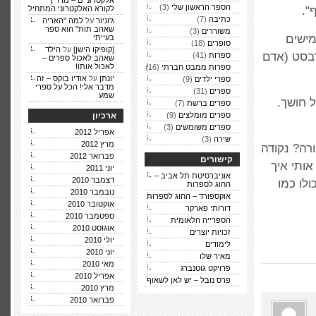
אלקטרוניים – מדריך
הספר הראשון שלי
(3)
".
לקורא האלקטרוני המתחיל
כתיבה
(7)
ג'וניור
על
למה "האריה
שאהב תות" הוא ספר
משוררים
(3)
מישים
בעייתי
סופרים
(18)
[קופיקו הישן]
על
הילד
רבסט (אדם
ספרות
(41)
שאהב לאכול ספרים –
לאכול אותו!
ספרות ממבט חברתי
(16)
יונתן
על
אודיו בוקס – זה
ספרי ילדים
(9)
מדבר אלי! הכל על ספרי
ספרים
(31)
שמע
 חושך.
ספרים ברשת
(7)
ספרים מומלצים
(9)
ארכיון
ספרים משומשים
(3)
אפריל 2012
שירה
(3)
מרץ 2012
ורה? נקודה
פברואר 2012
קישורים
ותי איך
יוני 2011
אוניברסיטת תל אביב –
דצמבר 2010
לו כמו
החוג לספרות
נובמבר 2010
אוקספורד – החוג לספרות
אוקטובר 2010
דורותי פארקר
ספטמבר 2010
הספרייה הלאומית
אוגוסט 2010
זכויות יוצרים
יולי 2010
לימודים
יוני 2010
מאיר שלו
מאי 2010
פרויקט גוטנברג
אפריל 2010
פרס נובל – יש לאן לשאוף
מרץ 2010
פברואר 2010