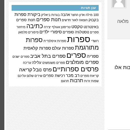
ענן תגיות
ביקורת ספרות
אהבה
100 מילה
אדון החצר
בגרות
ביאליק
חנות ספרים
בקבוק
חנות ספרים
הוצאה לאור
חדשים
ה מלאה
כתיבה
טקסט
באינטרנט
טריסטן אגולף
יצירה
מיחזור
סיפורי ילדים
נוסטלגיה
סופרים
ספרים
סיפורים
סלמאן
ספרות
ספרות
רושדי
ספרות איסלנדית
מתורגמת
ספרות עולם
ספרות קלאסית
ספרים
ספרים בתל אביב
ספריה
ספרים ישנים
ספרים מומלצים
עלילה
ספרים משומשים
עריכה
ות אלו
פרסים ספרותיים
פרס נובל
קריאה
רב מכר
רכישת ספרים
קריאת ספרים
שירים
שלום עליכם
תרבות
שפות זרות
תרגום