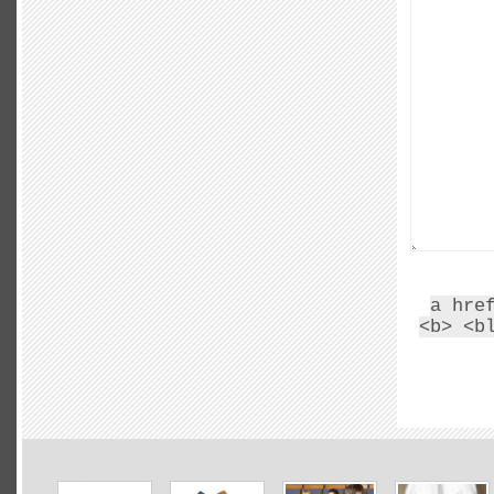
<a hr
<b> <b